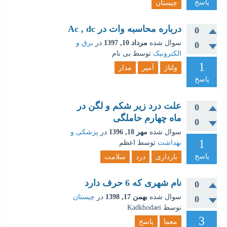
پاسخ
چیستان
درباره محاسبه وات در Ac , dc
0
سوال شده
مرداد 10, 1397
در
برق و
0
الکترونیک
توسط
بی نام
1
ولتاژ
آمپر
مدار
پاسخ
علت درد زیر شکم و لگن در
0
ماه چهارم حاملگی
0
سوال شده
مهر 18, 1396
در
پزشکی و
1
بهداشت
توسط
اعظم
پاسخ
بارداری
درد
سلامت
نام شهری که 6 حرف دارد
0
سوال شده
بهمن 17, 1398
در
چیستان
0
توسط
Kadkhodaei
3
معما
پاسخ