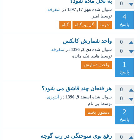
به نخل ماده شود؟
0
سوال شده
مهر 17, 1397
در
متفرقه
4
توسط
امیر
پاسخ
خرما
گل_و_گیاه
گیاه
واحد شمارش کانکس
0
سوال شده
دی 2, 1396
در
متفرقه
0
توسط
هادی نیک مانده
1
واحد_شمارش
پاسخ
هر فنجان چند قاشق می شود؟
0
سوال شده
اسفند 9, 1396
در
آشپزی
0
توسط
بی نام
2
دستور_پخت
پاسخ
رفع بوی سوختگی در رب گوجه
0