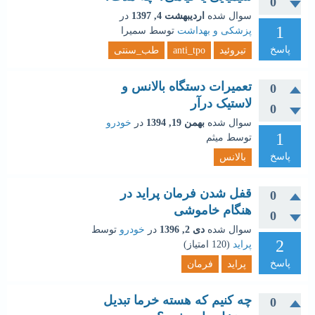
0
سوال شده
اردیبهشت 4, 1397
در
1
پزشکی و بهداشت
توسط
سمیرا
پاسخ
تیروئید
anti_tpo
طب_سنتی
تعمیرات دستگاه بالانس و
0
لاستیک درآر
0
سوال شده
بهمن 19, 1394
در
خودرو
1
توسط
میثم
پاسخ
بالانس
قفل شدن فرمان پراید در
0
هنگام خاموشی
0
سوال شده
دی 2, 1396
در
خودرو
توسط
2
پراید
(
120
امتیاز)
پاسخ
پراید
فرمان
چه کنیم که هسته خرما تبدیل
0