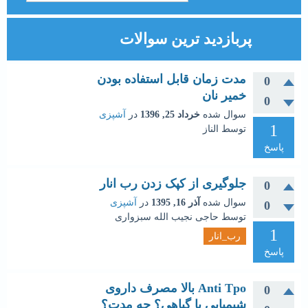
پربازدید ترین سوالات
مدت زمان قابل استفاده بودن
0
خمیر نان
0
سوال شده
خرداد 25, 1396
در
آشپزی
1
توسط
الناز
پاسخ
جلوگیری از کپک زدن رب انار
0
سوال شده
آذر 16, 1395
در
آشپزی
0
توسط
حاجی نجیب الله سبزواری
1
رب_انار
پاسخ
Anti Tpo بالا مصرف داروی
0
شیمیایی یا گیاهی؟ چه مدت؟