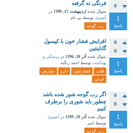
فرنگی ته گرفته
0
سوال شده
اردیبهشت 15, 1399
در
1
آشپزی
توسط
بی نام
پاسخ
رب_گوجه
افزایش فشار خون با کپسول
0
گاباپنتین
0
سوال شده
آذر 18, 1396
در
پزشکی و
1
بهداشت
توسط
احمد زنگنه
پاسخ
قلب
فشارخون
دارو
عوارض
قرص
اگر رب گوجه شور شده باشد
0
چطور باید شوری را برطرف
0
کنیم
1
سوال شده
آذر 18, 1399
در
آشپزی
توسط
امیر
پاسخ
رب_گوجه