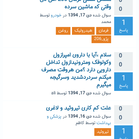
0
وقتی که ماشین سرده
0
سوال شده
دی 17, 1394
در
خودرو
توسط
1
محمد
پاسخ
فرمان
هیدرولیک
روغن
پژو_206
سلام ،آیا با داروی امپرازول
0
وکولوفک ومترونیدازول تداخل
0
دارویی دارد ؟من هروقت مصرف
1
میکنم سردردشدید وسرگیجه
میگیرم
پاسخ
سوال شده
دی 17, 1394
توسط
ali
علت کم کاری تیروئید و لاغری
0
سوال شده
دی 16, 1394
در
پزشکی و
0
بهداشت
توسط
کاظم
1
تیروئید