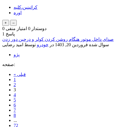
کراتینین،کلیه
اوره
دوستدار
0
امتیاز منفی
0
پاسخ
1
صدای داخل موتور هنگام روشن کردن کولر و درحین دور زدن
سوال شده
فروردین 20, 1403
در
خودرو
توسط
امید رضایی
پژو
صفحه:
« قبلی
1
2
3
4
5
6
7
8
...
72