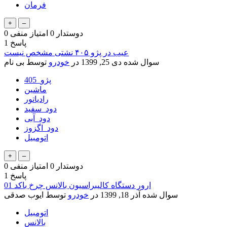
فرمان
دوستدار
0
امتیاز منفی
0
پاسخ
1
عیب در پژو ۴۰۵ نشتی مشخص نیست
سوال شده
دی 25, 1399
در
خودرو
توسط
بی نام
پژو_405
ماشین
رادیاتور
دود_سفید
دود_آبی
دود_اگزوز
اتومبیل
دوستدار
0
امتیاز منفی
0
پاسخ
1
ارور دستگاه کالیبراسیون بالانس چرخ باکد 01
سوال شده
آذر 18, 1399
در
خودرو
توسط
ایوب صدقی
اتومبیل
بالانس