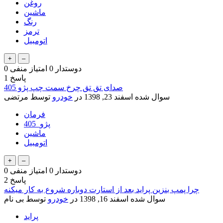
روغن
ماشین
رنگ
ترمز
اتومبیل
دوستدار
0
امتیاز منفی
0
پاسخ
1
صدای تق تق چرخ سمت چپ پژو 405
سوال شده
اسفند 23, 1398
در
خودرو
توسط
مرتضی
فرمان
پژو_405
ماشین
اتومبیل
دوستدار
0
امتیاز منفی
0
پاسخ
2
چرا پمپ بنزین پراید بعد از استارت دوباره شروع به کار میکنه
سوال شده
اسفند 16, 1398
در
خودرو
توسط
بی نام
پراید