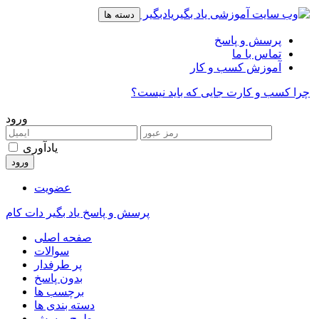
ورود
یادآوری
عضویت
پرسش و پاسخ یاد بگیر دات کام
صفحه اصلی
سوالات
پر طرفدار
بدون پاسخ
برچسب ها
دسته بندی ها
طرح پرسش