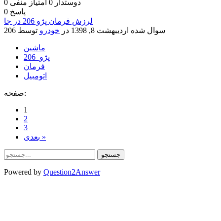
دوستدار
0
امتیاز منفی
0
پاسخ
0
لرزش فرمان پژو 206 در جا
سوال شده
اردیبهشت 8, 1398
در
خودرو
توسط
206
ماشین
پژو_206
فرمان
اتومبیل
صفحه:
1
2
3
بعدی »
Powered by
Question2Answer