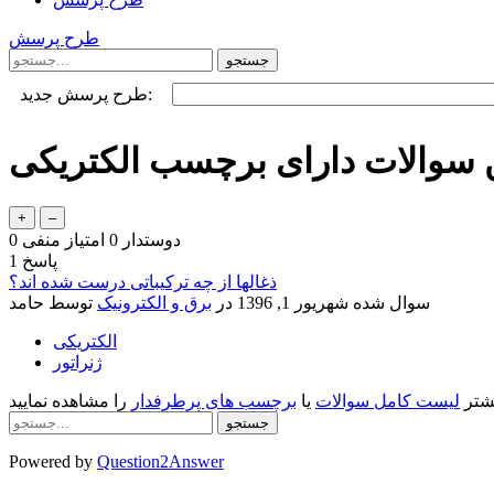
طرح پرسش
طرح پرسش جدید:
 سوالات دارای برچسب الکتریکی
دوستدار
0
امتیاز منفی
0
پاسخ
1
ذغالها از چه ترکیباتی درست شده اند؟
سوال شده
شهریور 1, 1396
در
برق و الکترونیک
توسط
حامد
الکتریکی
ژنراتور
یشتر
لیست کامل سوالات
یا
برچسب های پرطرفدار
را مشاهده نمایید
Powered by
Question2Answer