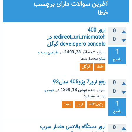
آخرین سوالات دارای برچسب
خطا
ارور 400
0
redirect_uri_mismatch در
0
developers console گوگل
1
سوال شده
آذر 28, 1403
در
طراحی وب و
سئو
توسط
سما
پاسخ
خطا
گوگل
رفع ارور7 پژو405 مدل93
0
سوال شده
بهمن 18, 1399
در
خودرو
0
توسط
مسعود
1
پژو_405
ارور
خطا
پاسخ
ارور دستگاه بالانس مقدار سرب
0