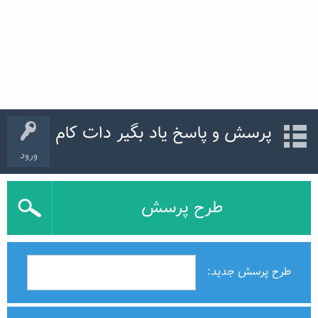
پرسش و پاسخ یاد بگیر دات کام
ورود
طرح پرسش
طرح پرسش جدید: