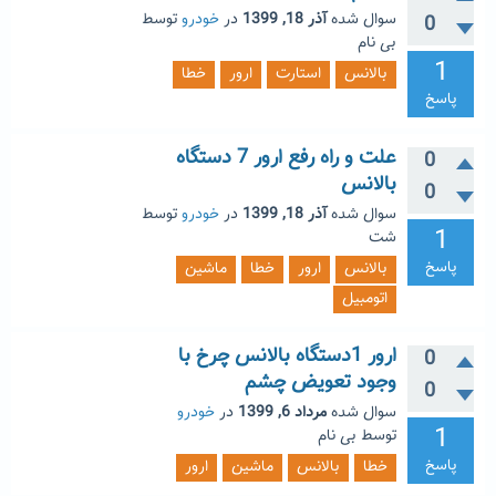
سوال شده
آذر 18, 1399
در
خودرو
توسط
0
بی نام
1
بالانس
استارت
ارور
خطا
پاسخ
علت و راه رفع ارور 7 دستگاه
0
بالانس
0
سوال شده
آذر 18, 1399
در
خودرو
توسط
1
شت
پاسخ
بالانس
ارور
خطا
ماشین
اتومبیل
ارور 1دستگاه بالانس چرخ با
0
وجود تعویض چشم
0
سوال شده
مرداد 6, 1399
در
خودرو
1
توسط
بی نام
پاسخ
خطا
بالانس
ماشین
ارور