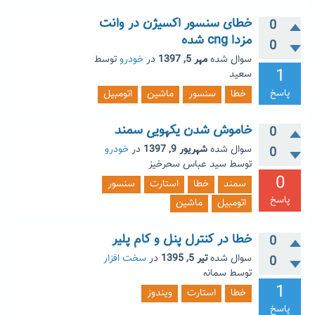
خطای سنسور اکسیژن در وانت
0
مزدا cng شده
0
سوال شده
مهر 5, 1397
در
خودرو
توسط
1
سعید
پاسخ
خطا
سنسور
ماشین
اتومبیل
خاموش شدن یکهویی سمند
0
سوال شده
شهریور 9, 1397
در
خودرو
0
توسط
سید عباس سحرخیز
0
سمند
خطا
استارت
سنسور
پاسخ
اتومبیل
ماشین
خطا در کنترل پنل و کام پلیر
0
سوال شده
تیر 5, 1395
در
سخت افزار
0
توسط
سمانه
1
خطا
استارت
ویندوز
پاسخ