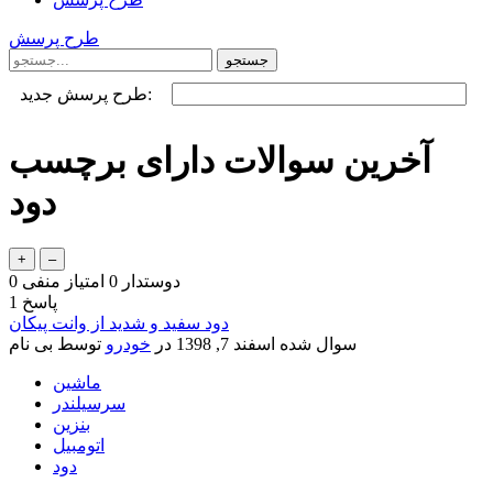
طرح پرسش
طرح پرسش جدید:
آخرین سوالات دارای برچسب
دود
دوستدار
0
امتیاز منفی
0
پاسخ
1
دود سفید و شدید از وانت پیکان
سوال شده
اسفند 7, 1398
در
خودرو
توسط
بی نام
ماشین
سرسیلندر
بنزین
اتومبیل
دود