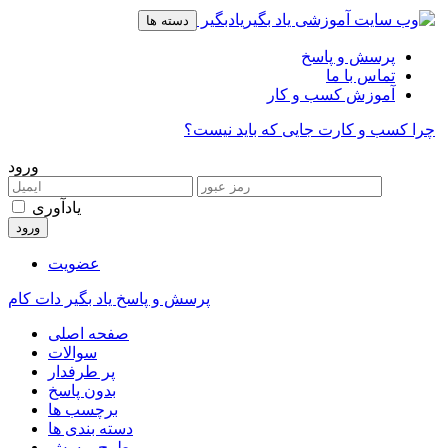
ورود
یادآوری
عضویت
پرسش و پاسخ یاد بگیر دات کام
صفحه اصلی
سوالات
پر طرفدار
بدون پاسخ
برچسب ها
دسته بندی ها
طرح پرسش