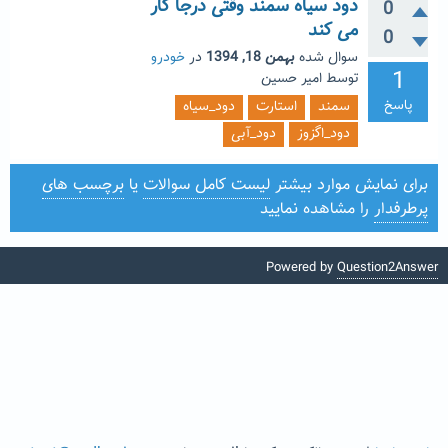
دود سیاه سمند وقتی درجا کار
0
می کند
0
سوال شده
بهمن 18, 1394
در
خودرو
1
توسط
امیر حسین
پاسخ
سمند
استارت
دود_سیاه
دود_اگزوز
دود_آبی
برای نمایش موارد بیشتر
لیست کامل سوالات
یا
برچسب های
پرطرفدار
را مشاهده نمایید
Powered by
Question2Answer