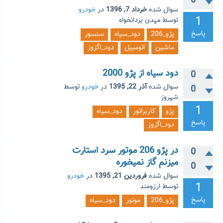
0
سوال شده
خرداد 7, 1396
در
خودرو
1
توسط
مهدی یزدانخواه
پاسخ
پژو_206
دود_سیاه
سنسور
ماشین
اتومبیل
دود_اگزوز
دود سیاه از پژو 2000
0
سوال شده
آذر 22, 1395
در
خودرو
توسط
0
شهروز
1
پژو
کاربراتور
دود_سیاه
پاسخ
دود_اگزوز
در پژو 206 موتور سرد استارت
0
میزنم گاز نمیخوره
0
سوال شده
فروردین 21, 1395
در
خودرو
1
توسط
ارزومند
پاسخ
پژو_206
موتور
دود_سیاه