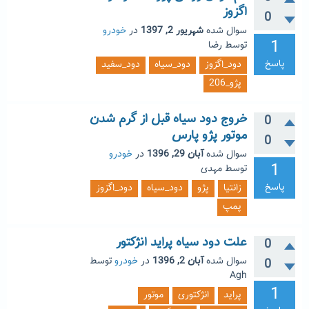
اگزوز
0
سوال شده
شهریور 2, 1397
در
خودرو
1
توسط
رضا
پاسخ
دود_اگزوز
دود_سیاه
دود_سفید
پژو_206
خروج دود سیاه قبل از گرم شدن
0
موتور پژو پارس
0
سوال شده
آبان 29, 1396
در
خودرو
1
توسط
مهدی
پاسخ
زانتیا
پژو
دود_سیاه
دود_اگزوز
پمپ
علت دود سیاه پراید انژکتور
0
سوال شده
آبان 2, 1396
در
خودرو
توسط
0
Agh
1
پراید
انژکتوری
موتور