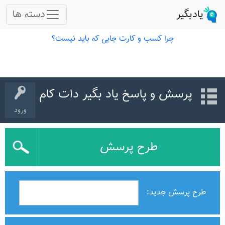
پرسش و پاسخ یاد بگیر دات کام
ورود
طرح پرسش
طرح پرسش جدید: