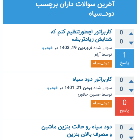
آخرین سوالات دارای برچسب
دود_سیاه
کاربراتور اچطورتنظیم کنم که
0
شتابش زیادتربشه
0
سوال شده
فروردین 19, 1403
در
خودرو
1
توسط
آرام
پاسخ
دود_سیاه
کاربراتور دود سیاه
0
سوال شده
بهمن 21, 1401
در
خودرو
0
توسط
حسین حلاوی
0
دود_سیاه
پاسخ
دود سیاه رو حالت بنزین ماشین
0
و مصرف بالای بنزین
0