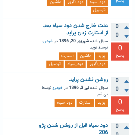
پاسخ
دود_سیاه
دود_اگزوز
ماشین
اتومبیل
علت خارج شدن دود سیاه بعد
0
از استارت زدن پراید
0
سوال شده
شهریور 20, 1396
در
خودرو
0
توسط
نوید
پاسخ
پراید
ماشین
استارت
دود_اگزوز
دود_سیاه
اتومبیل
روشن نشدن پراید
0
سوال شده
تیر 3, 1396
در
خودرو
توسط
0
بی نام
0
پراید
استارت
دود_سیاه
پاسخ
دود سیاه قبل از روشن شدن پژو
0
206