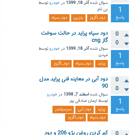
سوال شده
آذر 18, 1399
در
خودرو
توسط
1
بی نام
پاسخ
دود_اگزوز
بنزین
دود_سیاه
دود سیاه پراید در حالت سوخت
0
گاز cng
0
سوال شده
آذر 18, 1399
در
خودرو
توسط
1
مهدی
پاسخ
پراید
دود_سیاه
دود_اگزوز
دود آبی در معاینه فنی پراید مدل
0
90
0
سوال شده
اسفند 7, 1398
در
خودرو
1
توسط
ایمان صادقی پور
پاسخ
پراید
دود_آبی
سرسیلندر
دود_سیاه
دود_اگزوز
کم کردن روغن پژو 206 و دود
0