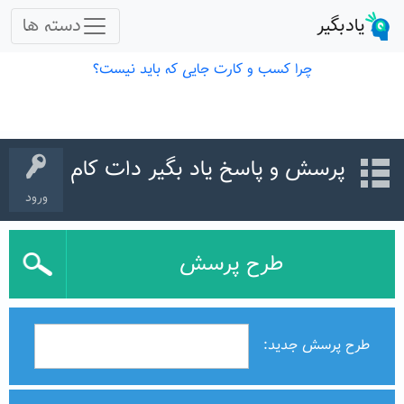
پرسش و پاسخ یاد بگیر دات کام
ورود
طرح پرسش
طرح پرسش جدید: