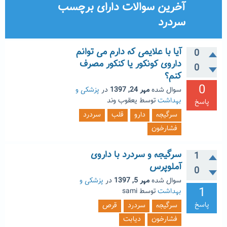
آخرین سوالات دارای برچسب
سردرد
آیا با علایمی که دارم می توانم
0
داروی کونکور یا کنکور مصرف
0
کنم؟
0
سوال شده
مهر 24, 1397
در
پزشکی و
بهداشت
توسط
یعقوب وند
پاسخ
سرگیجه
دارو
قلب
سردرد
فشارخون
سرگیجه و سردرد با داروی
1
آملوپرس
0
سوال شده
مهر 5, 1397
در
پزشکی و
1
بهداشت
توسط
sami
پاسخ
سرگیجه
سردرد
قرص
فشارخون
دیابت