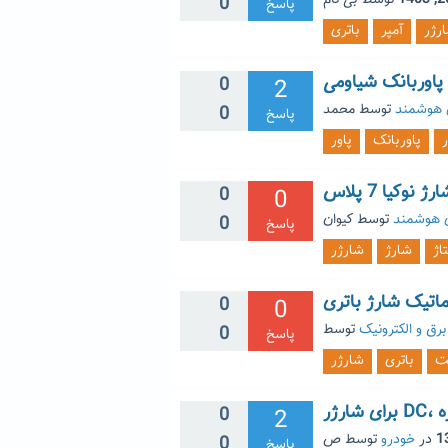
توسط
بی نام
0
پاسخ
رژر
آمپر
باتری
پاوربانک شیاومی
0
2
 هوشمند
توسط
محمد
0
پاسخ
پاوربانک
پاور
ژ نوکیا 7 پلاس
0
0
ی هوشمند
توسط
کیوان
0
پاسخ
تاژ
شارژ
شارژر
اتیک شارژ باتری
0
0
برق و الکترونیک
0
پاسخ
ت
باتری
شارژر
0
2
در
خودرو
توسط
ص
0
پاسخ