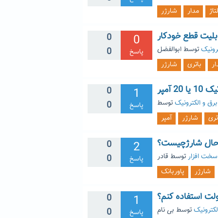
تاژ
مدار
شارژر
0
0
رونیک
توسط
ابوالفضل
0
پاسخ
ار
باتری
شارژر
0
1
برق و الکترونیک
0
پاسخ
تری
شارژر
آمپر
 حال شارژچیست؟
0
2
سخت افزار
توسط
قادر
0
پاسخ
شارژر
پاوربانک
0
1
لکترونیک
توسط
بی نام
0
پاسخ