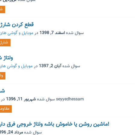
سوال شده
فروردین 20, 1403
شا
قطع کردن شارژ 
سوال شده
اسفند 7, 1398
در
موبایل و گوشی های
شارژر
ولتاژ شار
سوال شده
آبان 2, 1397
در
موبایل و گوشی ها
ول
شم
seyyedhessam
توسط
سوال شده
شهریور 11, 1396
در
مقاوم
برای شارژر DC، ماشین روشن یا خاموش باشه ولتاژ خروجی فرق داره!
سوال شده
مرداد 24, 1396