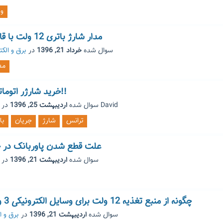
ول
مدار شارژ باتری 12 ولت با قابلیت قطع خودکار
سوال شده
خرداد 21, 1396
در
برق و الکت
مد
خرید شارژر اتوماتیک 10 یا 20 آمپر!!
David
توسط
سوال شده
اردیبهشت 25, 1396
در
ترانس
شارژ
جریان
با
علت قطع شدن پاوربانک در
سوال شده
اردیبهشت 21, 1396
در
چگونه از منبع تغذیه 12 ولت برای وسایل الکترونیکی 3 ولت استفاده کنم؟
سوال شده
اردیبهشت 21, 1396
در
برق و ا