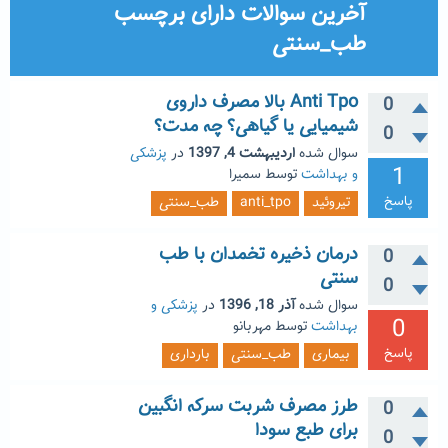
آخرین سوالات دارای برچسب
طب_سنتی
Anti Tpo بالا مصرف داروی
0
شیمیایی یا گیاهی؟ چه مدت؟
0
سوال شده
اردیبهشت 4, 1397
در
پزشکی
1
و بهداشت
توسط
سمیرا
پاسخ
تیروئید
anti_tpo
طب_سنتی
درمان ذخیره تخمدان با طب
0
سنتی
0
سوال شده
آذر 18, 1396
در
پزشکی و
0
بهداشت
توسط
مهربانو
پاسخ
بیماری
طب_سنتی
بارداری
طرز مصرف شربت سرکه انگبین
0
برای طبع سودا
0