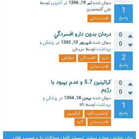
سوال شده
تیر 19, 1396
در
آشپزی
توسط
1
علی گلمحمدی
پاسخ
طب_سنتی
درمان بدون دارو افسردگي
0
سوال شده
شهریور 10, 1395
در
پزشکی و
0
بهداشت
توسط
س.ش
2
دارو
افسردگی
عوارض
پاسخ
طب_سنتی
کراتینین 5.7 و عدم بهبود با
0
رژیم
0
سوال شده
بهمن 18, 1394
در
پزشکی و
1
بهداشت
توسط
sh
پاسخ
کراتینین،کلیه
کراتینین
طب_سنتی
کلیه
برای نمایش موارد بیشتر
لیست کامل سوالات
یا
برچسب های