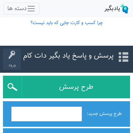
پرسش و پاسخ یاد بگیر دات کام
ورود
طرح پرسش
طرح پرسش جدید: