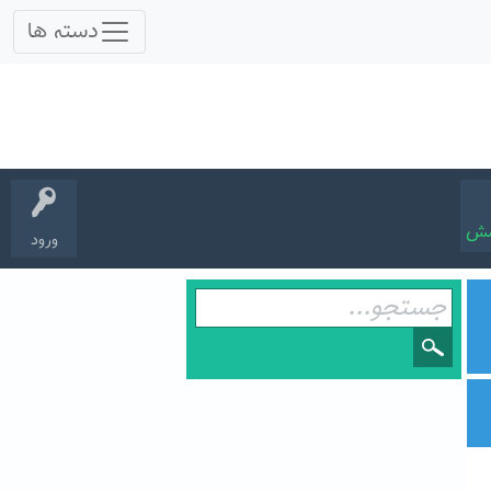
سش
ورود