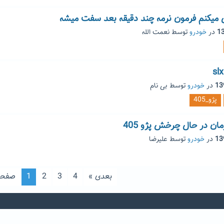
میکنم فرمون نرمه چند دقیقه بعد سفت میشه
در
خودرو
توسط
نعمت الله
در
خودرو
توسط
بی نام
پژو_405
ان در حال چرخش پژو 405
در
خودرو
توسط
علیرضا
بعدی »
4
3
2
1
صفحه