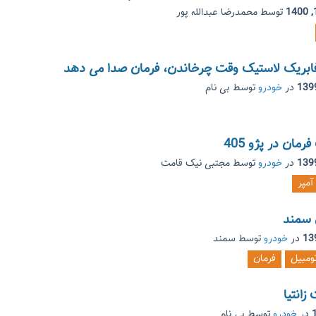
توسط
محمدرضا عبدالله پور
در
خودرو
توسط
بی نام
مان در پژو 405
در
خودرو
توسط
مجتبی نیک قامت
آمپر
 سمند
در
خودرو
توسط
سمند
تومبیل
فرمان
زانتیا
در
خودرو
توسط
بی نام