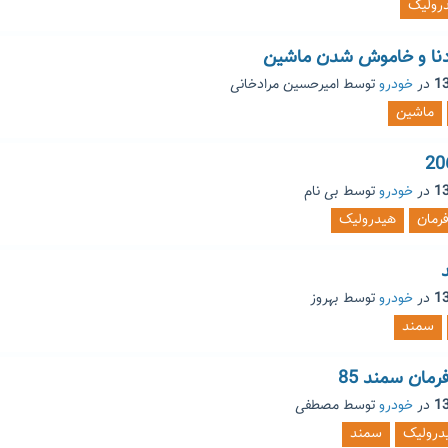
رولیک
نا و خاموش شدن ماشین
در
خودرو
توسط
امیرحسین مرادخانی
ماشین
در
خودرو
توسط
بی نام
رمان
هیدرولیک
در
خودرو
توسط
بهروز
سمند
مان سمند 85
در
خودرو
توسط
مصطفی
درولیک
سمند