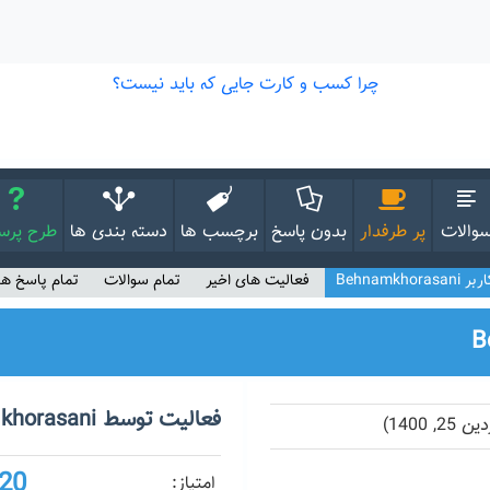
والات
پر طرفدار
بدون پاسخ
برچسب ها
دسته بندی ها
طرح پر
بر Behnamkhorasani
فعالیت های اخیر
تمام سوالات
تمام پاسخ ها
فعالیت توسط Behnamkhorasani
20
امتیاز: