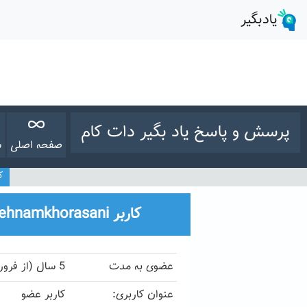
پرسش و پاسخ یاد بگیر دات کام
صفحه اصلی
س
کار
کاربر Behnamkhorasani
عضوی به مدت
5 سال (از فروردین 25, 1400)
عنوان کاربری:
کاربر عضو