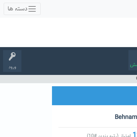
سش
ورود
1
امتیاز (رتبه بندی #
10
)